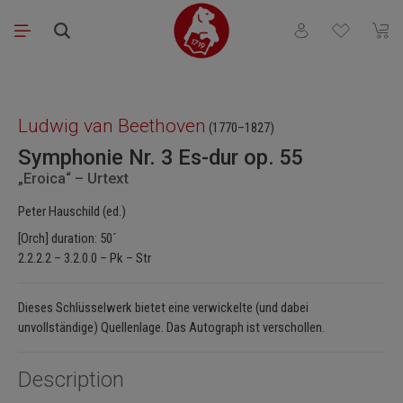
Saltar al contenido principal
Tienes 0 artículos
El ca
Omitir galería de imágenes
Ludwig van Beethoven
(1770–1827)
Symphonie Nr. 3 Es-dur op. 55
„Eroica“ – Urtext
Peter Hauschild (ed.)
[Orch] duration: 50´
2.2.2.2 – 3.2.0.0 – Pk – Str
Dieses Schlüsselwerk bietet eine verwickelte (und dabei
unvollständige) Quellenlage. Das Autograph ist verschollen.
Description