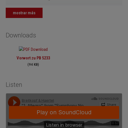
4.
Finale: Allegro molto - Poco andante - Presto
mostrar más
Downloads
Vorwort zu PB 5233
(94 KB)
Listen